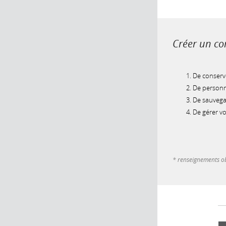
Créer un com
De conserve
De personna
De sauvegar
De gérer v
* renseignements ob