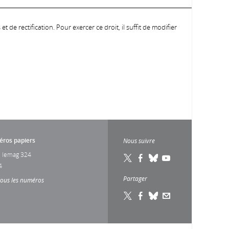
 de rectification. Pour exercer ce droit, il suffit de modifier
ros papiers
Nous suivre
 lemag 324
4
Partager
tous les numéros