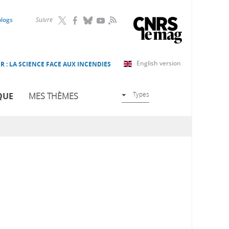
RSS
blogs
Suivre
English version
R : LA SCIENCE FACE AUX INCENDIES
Types
QUE
MES THÈMES