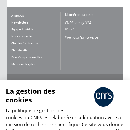
Numéros papiers
À propos
Newsletters
CNRS lemag 324
n°324
Équipe / crédits
Nous contacter
Voir tous les numéros
Charte d'utilisation
Plan du site
Données personnelles
Mentions légales
Nous suivre
Partager
La gestion des
cookies
La politique de gestion des
cookies du CNRS est élaborée en adéquation avec sa
mission de recherche scientifique. Ce site vous donne
CNRS Le Mag