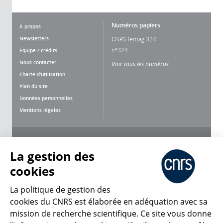
Numéros papiers
À propos
Newsletters
CNRS lemag 324
n°324
Équipe / crédits
Nous contacter
Voir tous les numéros
Charte d'utilisation
Plan du site
Données personnelles
Mentions légales
Nous suivre
Partager
La gestion des
cookies
La politique de gestion des
cookies du CNRS est élaborée en adéquation avec sa
mission de recherche scientifique. Ce site vous donne
CNRS Le Mag