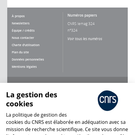
Numéros papiers
À propos
Newsletters
CNRS lemag 324
n°324
Équipe / crédits
Nous contacter
Voir tous les numéros
Charte d'utilisation
Plan du site
Données personnelles
Mentions légales
Nous suivre
Partager
La gestion des
cookies
La politique de gestion des
cookies du CNRS est élaborée en adéquation avec sa
mission de recherche scientifique. Ce site vous donne
CNRS Le Mag