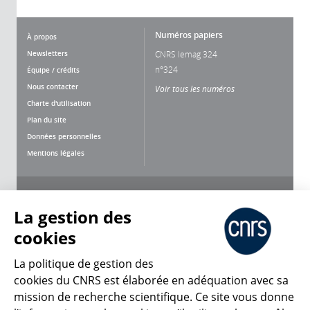
Numéros papiers
À propos
Newsletters
CNRS lemag 324
n°324
Équipe / crédits
Nous contacter
Voir tous les numéros
Charte d'utilisation
Plan du site
Données personnelles
Mentions légales
Nous suivre
Partager
La gestion des
cookies
La politique de gestion des
cookies du CNRS est élaborée en adéquation avec sa
mission de recherche scientifique. Ce site vous donne
CNRS Le Mag