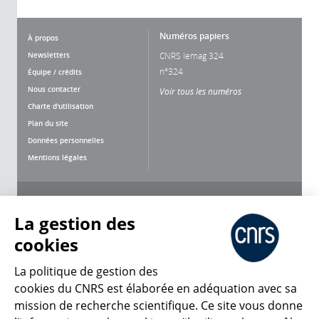
Numéros papiers
À propos
Newsletters
CNRS lemag 324
n°324
Équipe / crédits
Nous contacter
Voir tous les numéros
Charte d'utilisation
Plan du site
Données personnelles
Mentions légales
Nous suivre
Partager
La gestion des
cookies
La politique de gestion des
cookies du CNRS est élaborée en adéquation avec sa
mission de recherche scientifique. Ce site vous donne
CNRS Le Mag