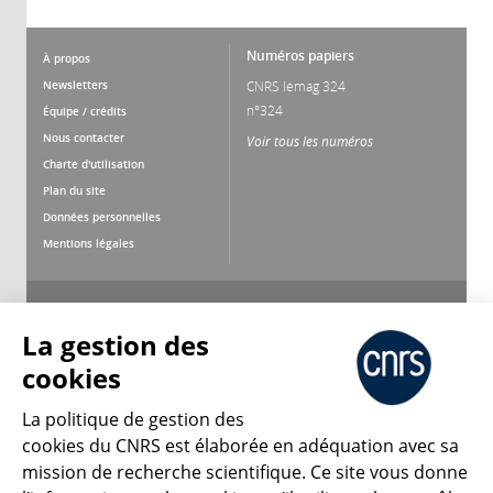
Numéros papiers
À propos
Newsletters
CNRS lemag 324
n°324
Équipe / crédits
Nous contacter
Voir tous les numéros
Charte d'utilisation
Plan du site
Données personnelles
Mentions légales
Nous suivre
Partager
La gestion des
cookies
La politique de gestion des
cookies du CNRS est élaborée en adéquation avec sa
mission de recherche scientifique. Ce site vous donne
CNRS Le Mag