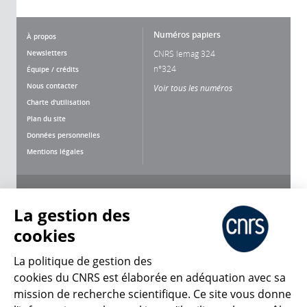
Numéros papiers
À propos
Newsletters
CNRS lemag 324
n°324
Équipe / crédits
Nous contacter
Voir tous les numéros
Charte d'utilisation
Plan du site
Données personnelles
Mentions légales
Nous suivre
Partager
La gestion des
cookies
La politique de gestion des
cookies du CNRS est élaborée en adéquation avec sa
mission de recherche scientifique. Ce site vous donne
CNRS Le Mag