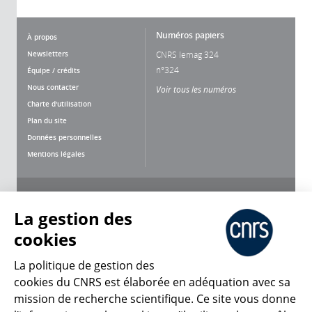
Numéros papiers
À propos
Newsletters
CNRS lemag 324
n°324
Équipe / crédits
Nous contacter
Voir tous les numéros
Charte d'utilisation
Plan du site
Données personnelles
Mentions légales
Nous suivre
Partager
La gestion des
cookies
La politique de gestion des
cookies du CNRS est élaborée en adéquation avec sa
mission de recherche scientifique. Ce site vous donne
CNRS Le Mag