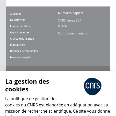
Numéros papiers
À propos
Newsletters
CNRS lemag 324
n°324
Équipe / crédits
Nous contacter
Voir tous les numéros
Charte d'utilisation
Plan du site
Données personnelles
Mentions légales
Nous suivre
Partager
La gestion des
cookies
La politique de gestion des
cookies du CNRS est élaborée en adéquation avec sa
mission de recherche scientifique. Ce site vous donne
CNRS Le Mag