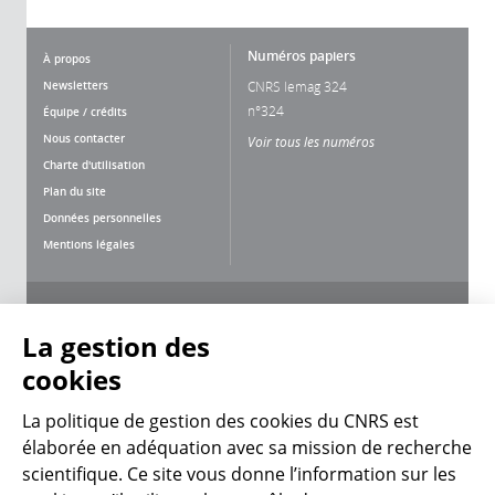
Numéros papiers
À propos
Newsletters
CNRS lemag 324
n°324
Équipe / crédits
Nous contacter
Voir tous les numéros
Charte d'utilisation
Plan du site
Données personnelles
Mentions légales
Nous suivre
Partager
La gestion des
cookies
La politique de gestion des cookies du CNRS est
élaborée en adéquation avec sa mission de recherche
scientifique. Ce site vous donne l’information sur les
CNRS Le Mag