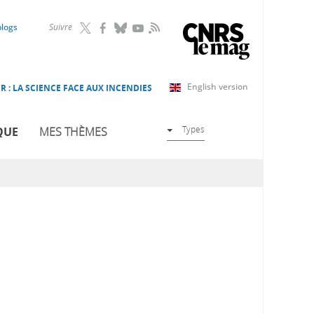
RSS
blogs
Suivre
English version
R : LA SCIENCE FACE AUX INCENDIES
Types
QUE
MES THÈMES