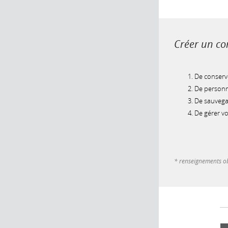
Créer un com
De conserve
De personna
De sauvegar
De gérer v
* renseignements ob