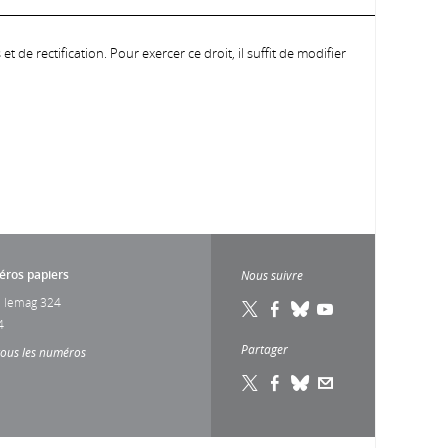
 de rectification. Pour exercer ce droit, il suffit de modifier
ros papiers
Nous suivre
 lemag 324
4
Partager
tous les numéros