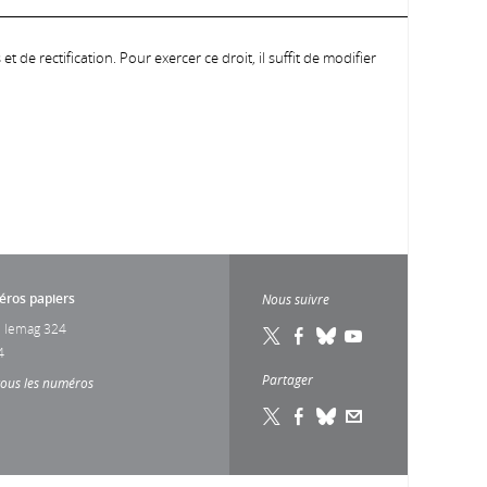
 de rectification. Pour exercer ce droit, il suffit de modifier
ros papiers
Nous suivre
 lemag 324
4
Partager
tous les numéros