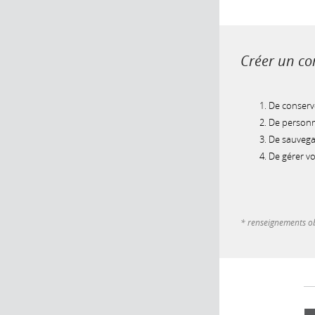
Créer un com
De conserve
De personna
De sauvegar
De gérer v
* renseignements ob