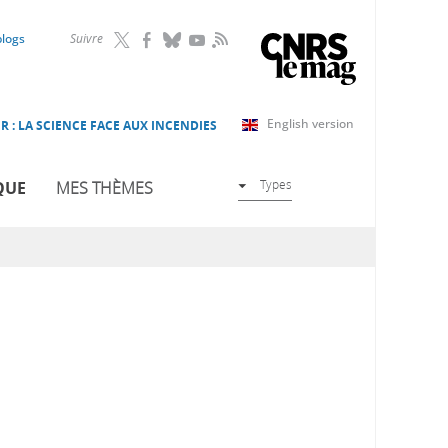
RSS
blogs
Suivre
English version
R : LA SCIENCE FACE AUX INCENDIES
Types
QUE
MES THÈMES