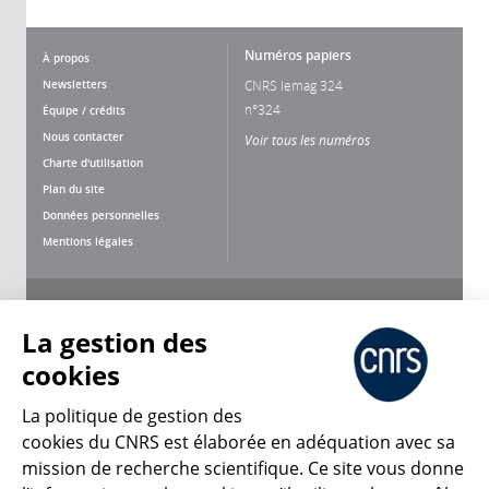
Numéros papiers
À propos
Newsletters
CNRS lemag 324
n°324
Équipe / crédits
Nous contacter
Voir tous les numéros
Charte d'utilisation
Plan du site
Données personnelles
Mentions légales
Nous suivre
Partager
La gestion des
cookies
La politique de gestion des
cookies du CNRS est élaborée en adéquation avec sa
mission de recherche scientifique. Ce site vous donne
CNRS Le Mag