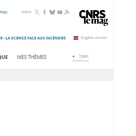
RSS
blogs
Suivre
English version
R : LA SCIENCE FACE AUX INCENDIES
Types
QUE
MES THÈMES