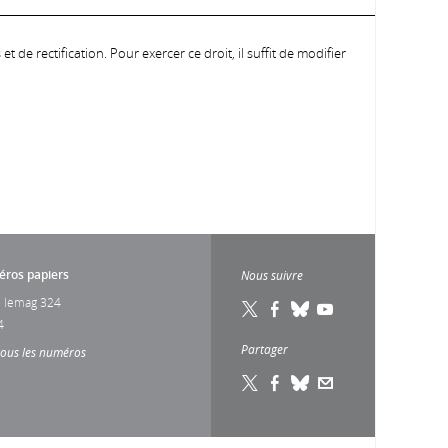
 de rectification. Pour exercer ce droit, il suffit de modifier
ros papiers
Nous suivre
 lemag 324
4
Partager
tous les numéros