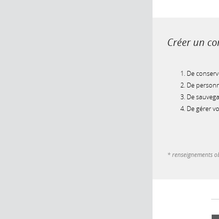
Créer un com
De conserve
De personna
De sauvegar
De gérer v
* renseignements ob