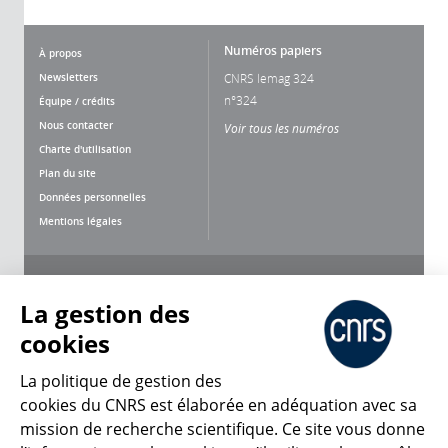
Numéros papiers
À propos
Newsletters
CNRS lemag 324
n°324
Équipe / crédits
Nous contacter
Voir tous les numéros
Charte d'utilisation
Plan du site
Données personnelles
Mentions légales
Nous suivre
Partager
La gestion des
cookies
La politique de gestion des
cookies du CNRS est élaborée en adéquation avec sa
mission de recherche scientifique. Ce site vous donne
CNRS Le Mag