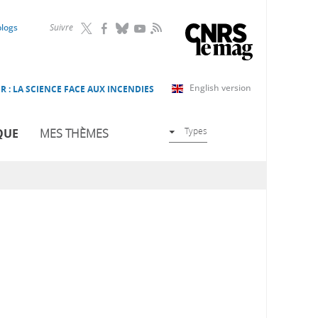
RSS
blogs
Suivre
English version
R : LA SCIENCE FACE AUX INCENDIES
Types
QUE
MES THÈMES