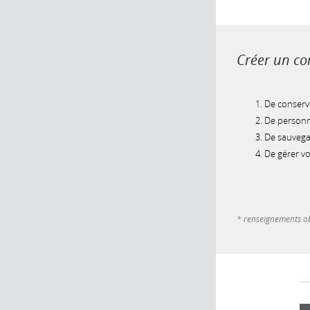
Créer un com
De conserve
De personna
De sauvegar
De gérer v
* renseignements ob