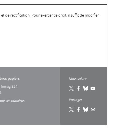
 de rectification. Pour exercer ce droit, il suffit de modifier
ros papiers
Nous suivre
 lemag 324
4
Partager
tous les numéros