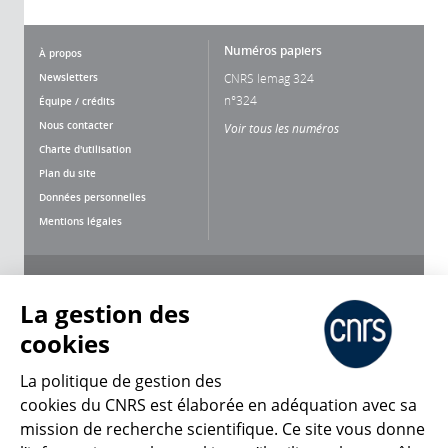
Numéros papiers
À propos
Newsletters
CNRS lemag 324
n°324
Équipe / crédits
Nous contacter
Voir tous les numéros
Charte d'utilisation
Plan du site
Données personnelles
Mentions légales
Nous suivre
Partager
La gestion des
cookies
La politique de gestion des
cookies du CNRS est élaborée en adéquation avec sa
mission de recherche scientifique. Ce site vous donne
CNRS Le Mag