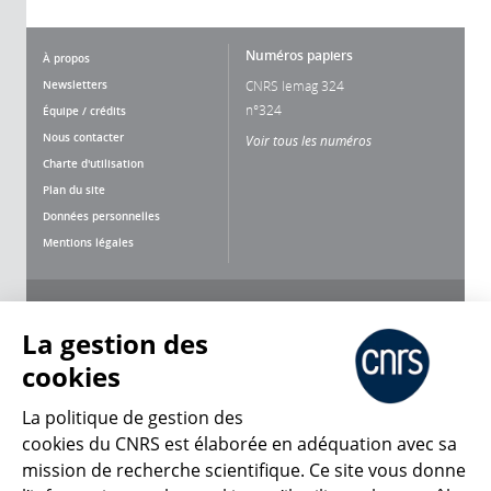
Numéros papiers
À propos
Newsletters
CNRS lemag 324
n°324
Équipe / crédits
Nous contacter
Voir tous les numéros
Charte d'utilisation
Plan du site
Données personnelles
Mentions légales
Nous suivre
Partager
La gestion des
cookies
La politique de gestion des
cookies du CNRS est élaborée en adéquation avec sa
mission de recherche scientifique. Ce site vous donne
CNRS Le Mag