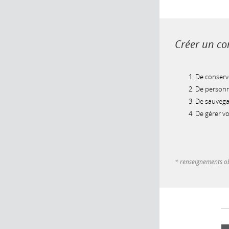
Créer un com
De conserve
De personna
De sauvegar
De gérer v
* renseignements ob