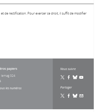
 de rectification. Pour exercer ce droit, il suffit de modifier
ros papiers
Nous suivre
 lemag 324
4
Partager
tous les numéros