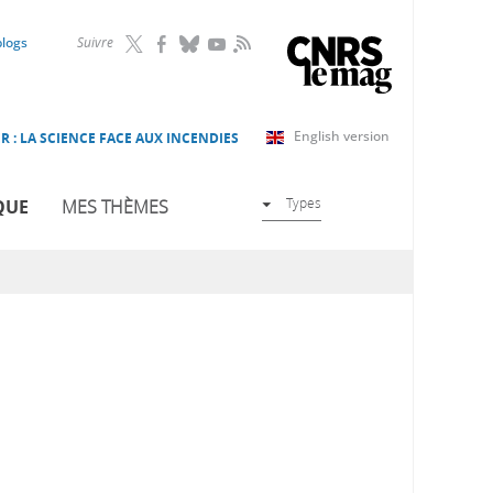
RSS
blogs
Suivre
English version
R : LA SCIENCE FACE AUX INCENDIES
Types
QUE
MES THÈMES