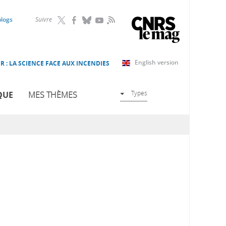
RSS
blogs
Suivre
English version
R : LA SCIENCE FACE AUX INCENDIES
Types
QUE
MES THÈMES