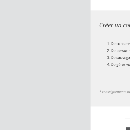
Créer un com
De conserve
De personna
De sauvegar
De gérer v
* renseignements ob