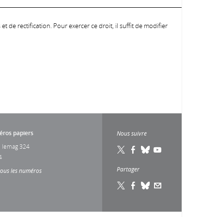
 de rectification. Pour exercer ce droit, il suffit de modifier
ros papiers
Nous suivre
 lemag 324
4
Partager
tous les numéros