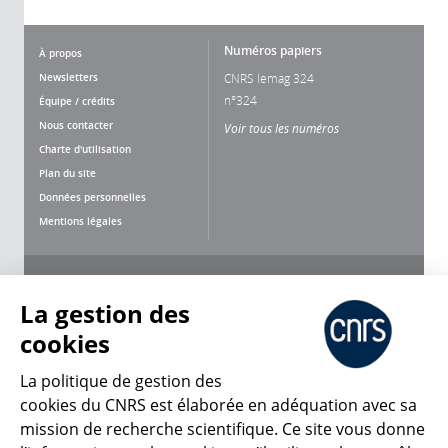
Numéros papiers
À propos
Newsletters
CNRS lemag 324
n°324
Équipe / crédits
Nous contacter
Voir tous les numéros
Charte d'utilisation
Plan du site
Données personnelles
Mentions légales
Nous suivre
Partager
La gestion des
cookies
La politique de gestion des
cookies du CNRS est élaborée en adéquation avec sa
mission de recherche scientifique. Ce site vous donne
CNRS Le Mag