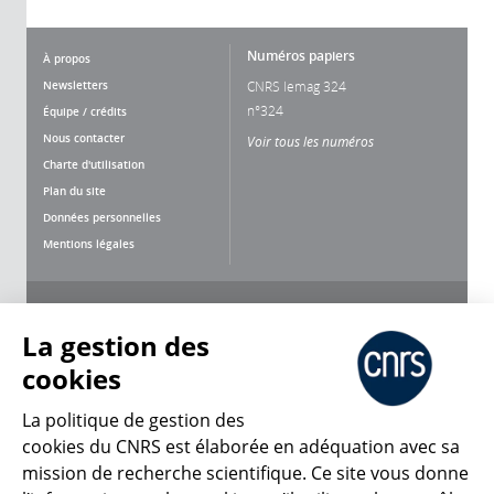
Numéros papiers
À propos
Newsletters
CNRS lemag 324
n°324
Équipe / crédits
Nous contacter
Voir tous les numéros
Charte d'utilisation
Plan du site
Données personnelles
Mentions légales
Nous suivre
Partager
La gestion des
cookies
La politique de gestion des
cookies du CNRS est élaborée en adéquation avec sa
mission de recherche scientifique. Ce site vous donne
CNRS Le Mag