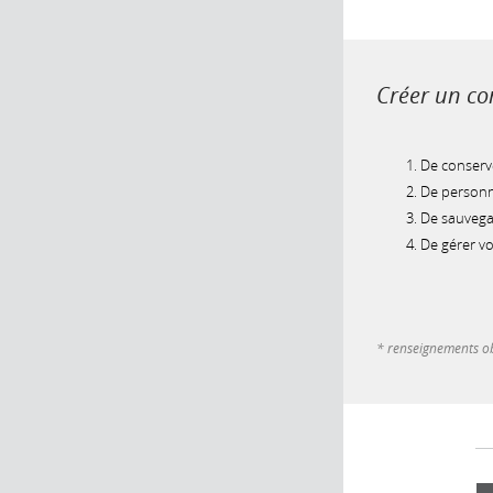
Créer un com
De conserve
De personna
De sauvegar
De gérer v
* renseignements ob