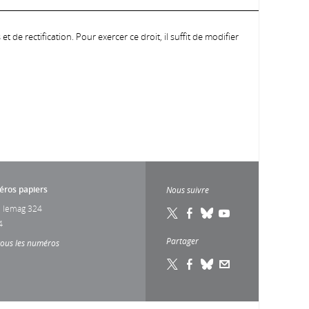
 de rectification. Pour exercer ce droit, il suffit de modifier
ros papiers
Nous suivre
 lemag 324
4
Partager
tous les numéros