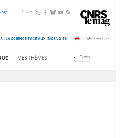
RSS
blogs
Suivre
English version
R : LA SCIENCE FACE AUX INCENDIES
Types
QUE
MES THÈMES