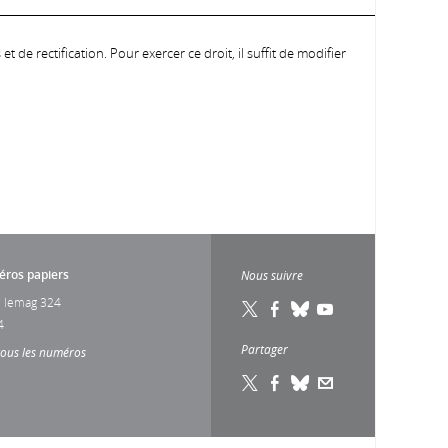
 de rectification. Pour exercer ce droit, il suffit de modifier
ros papiers
Nous suivre
 lemag 324
4
Partager
tous les numéros