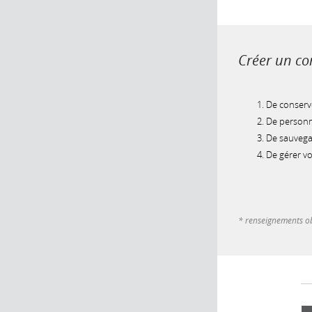
Créer un com
De conserve
De personna
De sauvegar
De gérer v
* renseignements ob