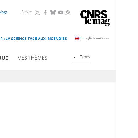
RSS
blogs
Suivre
English version
R : LA SCIENCE FACE AUX INCENDIES
Types
QUE
MES THÈMES