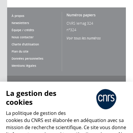
Numéros papiers
À propos
Newsletters
CNRS lemag 324
n°324
Équipe / crédits
Nous contacter
Voir tous les numéros
Charte d'utilisation
Plan du site
Données personnelles
Mentions légales
Nous suivre
Partager
La gestion des
cookies
La politique de gestion des
cookies du CNRS est élaborée en adéquation avec sa
mission de recherche scientifique. Ce site vous donne
CNRS Le Mag