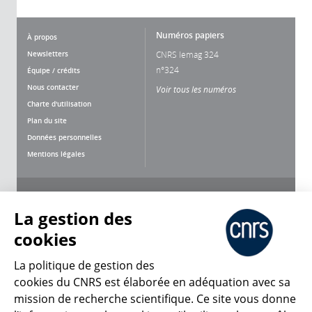
Numéros papiers
À propos
Newsletters
CNRS lemag 324
n°324
Équipe / crédits
Nous contacter
Voir tous les numéros
Charte d'utilisation
Plan du site
Données personnelles
Mentions légales
Nous suivre
Partager
La gestion des
cookies
La politique de gestion des
cookies du CNRS est élaborée en adéquation avec sa
mission de recherche scientifique. Ce site vous donne
CNRS Le Mag