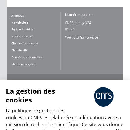
Numéros papiers
À propos
Newsletters
CNRS lemag 324
n°324
Équipe / crédits
Nous contacter
Voir tous les numéros
Charte d'utilisation
Plan du site
Données personnelles
Mentions légales
Nous suivre
Partager
La gestion des
cookies
La politique de gestion des
cookies du CNRS est élaborée en adéquation avec sa
mission de recherche scientifique. Ce site vous donne
CNRS Le Mag