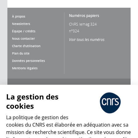
Numéros papiers
À propos
Newsletters
CNRS lemag 324
n°324
Équipe / crédits
Nous contacter
Voir tous les numéros
Charte d'utilisation
Plan du site
Données personnelles
Mentions légales
Nous suivre
Partager
La gestion des
cookies
La politique de gestion des
cookies du CNRS est élaborée en adéquation avec sa
mission de recherche scientifique. Ce site vous donne
CNRS Le Mag