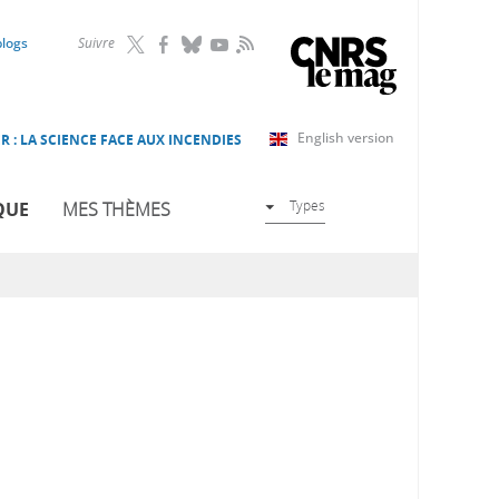
RSS
blogs
Suivre
English version
R : LA SCIENCE FACE AUX INCENDIES
Types
QUE
MES THÈMES