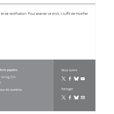
 de rectification. Pour exercer ce droit, il suffit de modifier
ros papiers
Nous suivre
 lemag 324
4
Partager
tous les numéros