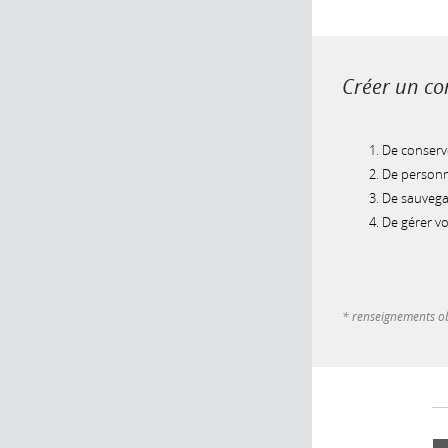
Créer un com
De conserve
De personna
De sauvegar
De gérer v
* renseignements ob