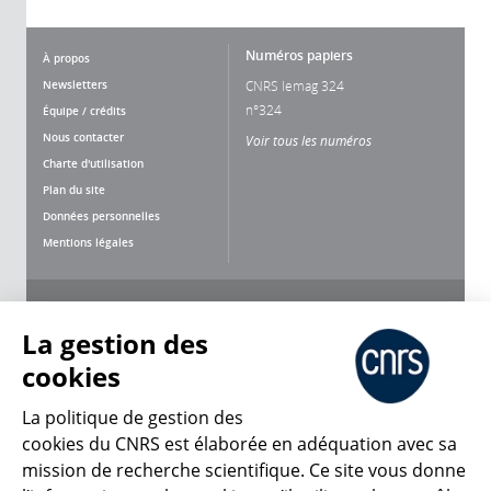
Numéros papiers
À propos
Newsletters
CNRS lemag 324
n°324
Équipe / crédits
Nous contacter
Voir tous les numéros
Charte d'utilisation
Plan du site
Données personnelles
Mentions légales
Nous suivre
Partager
La gestion des
cookies
La politique de gestion des
cookies du CNRS est élaborée en adéquation avec sa
mission de recherche scientifique. Ce site vous donne
CNRS Le Mag