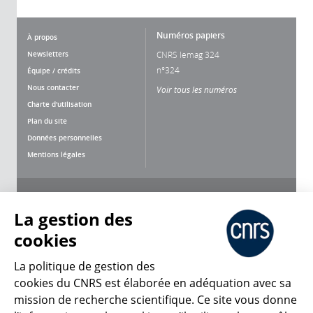
Numéros papiers
À propos
Newsletters
CNRS lemag 324
n°324
Équipe / crédits
Nous contacter
Voir tous les numéros
Charte d'utilisation
Plan du site
Données personnelles
Mentions légales
Nous suivre
Partager
La gestion des
cookies
La politique de gestion des
cookies du CNRS est élaborée en adéquation avec sa
mission de recherche scientifique. Ce site vous donne
CNRS Le Mag