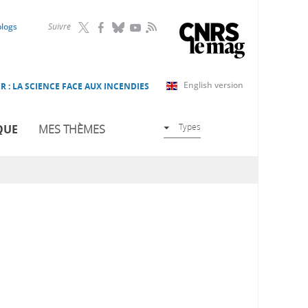
RSS
blogs
Suivre
English version
R : LA SCIENCE FACE AUX INCENDIES
Types
QUE
MES THÈMES