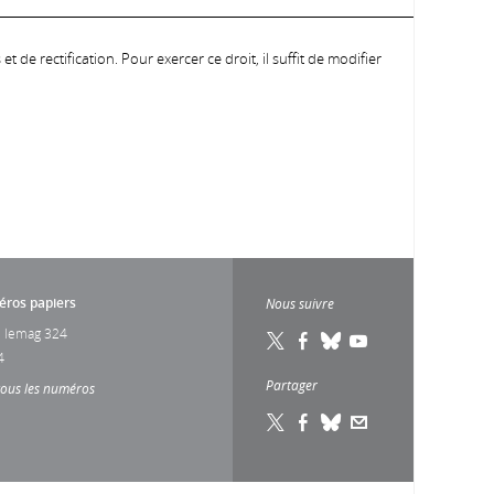
 de rectification. Pour exercer ce droit, il suffit de modifier
ros papiers
Nous suivre
 lemag 324
4
Partager
tous les numéros