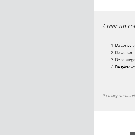
Créer un com
De conserve
De personna
De sauvegar
De gérer v
* renseignements ob