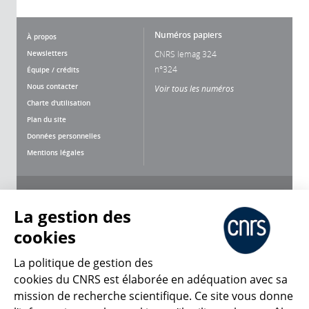
Numéros papiers
À propos
Newsletters
CNRS lemag 324
n°324
Équipe / crédits
Nous contacter
Voir tous les numéros
Charte d'utilisation
Plan du site
Données personnelles
Mentions légales
Nous suivre
Partager
La gestion des
cookies
La politique de gestion des
cookies du CNRS est élaborée en adéquation avec sa
mission de recherche scientifique. Ce site vous donne
CNRS Le Mag