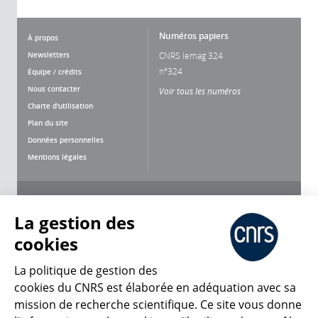
Numéros papiers
À propos
Newsletters
CNRS lemag 324
n°324
Équipe / crédits
Nous contacter
Voir tous les numéros
Charte d'utilisation
Plan du site
Données personnelles
Mentions légales
Nous suivre
Partager
La gestion des
cookies
La politique de gestion des
cookies du CNRS est élaborée en adéquation avec sa
mission de recherche scientifique. Ce site vous donne
CNRS Le Mag