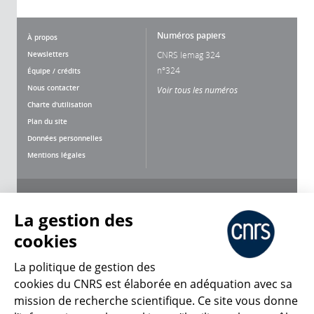
Numéros papiers
À propos
Newsletters
CNRS lemag 324
n°324
Équipe / crédits
Nous contacter
Voir tous les numéros
Charte d'utilisation
Plan du site
Données personnelles
Mentions légales
Nous suivre
Partager
La gestion des
cookies
La politique de gestion des
cookies du CNRS est élaborée en adéquation avec sa
mission de recherche scientifique. Ce site vous donne
CNRS Le Mag