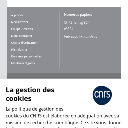
Numéros papiers
À propos
Newsletters
CNRS lemag 324
n°324
Équipe / crédits
Nous contacter
Voir tous les numéros
Charte d'utilisation
Plan du site
Données personnelles
Mentions légales
Nous suivre
Partager
La gestion des
cookies
La politique de gestion des
cookies du CNRS est élaborée en adéquation avec sa
mission de recherche scientifique. Ce site vous donne
CNRS Le Mag