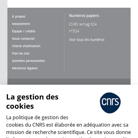
Numéros papiers
À propos
Newsletters
CNRS lemag 324
n°324
Équipe / crédits
Nous contacter
Voir tous les numéros
Charte d'utilisation
Plan du site
Données personnelles
Mentions légales
Nous suivre
Partager
La gestion des
cookies
La politique de gestion des
cookies du CNRS est élaborée en adéquation avec sa
mission de recherche scientifique. Ce site vous donne
CNRS Le Mag