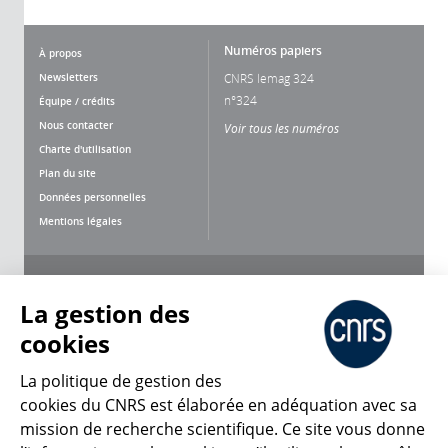
Numéros papiers
À propos
Newsletters
CNRS lemag 324
n°324
Équipe / crédits
Nous contacter
Voir tous les numéros
Charte d'utilisation
Plan du site
Données personnelles
Mentions légales
Nous suivre
Partager
La gestion des
cookies
La politique de gestion des
cookies du CNRS est élaborée en adéquation avec sa
mission de recherche scientifique. Ce site vous donne
CNRS Le Mag