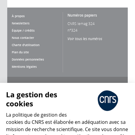
Numéros papiers
À propos
Newsletters
CNRS lemag 324
n°324
Équipe / crédits
Nous contacter
Voir tous les numéros
Charte d'utilisation
Plan du site
Données personnelles
Mentions légales
Nous suivre
Partager
La gestion des
cookies
La politique de gestion des
cookies du CNRS est élaborée en adéquation avec sa
mission de recherche scientifique. Ce site vous donne
CNRS Le Mag