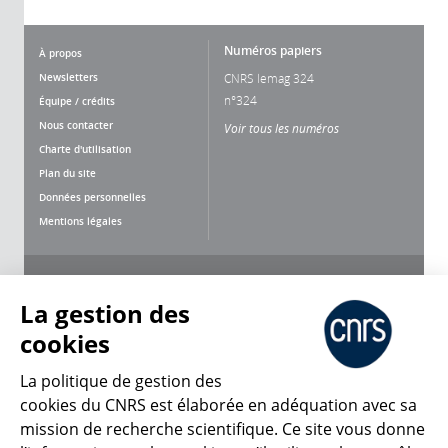
Numéros papiers
À propos
Newsletters
CNRS lemag 324
n°324
Équipe / crédits
Nous contacter
Voir tous les numéros
Charte d'utilisation
Plan du site
Données personnelles
Mentions légales
Nous suivre
Partager
La gestion des
cookies
La politique de gestion des
cookies du CNRS est élaborée en adéquation avec sa
mission de recherche scientifique. Ce site vous donne
CNRS Le Mag