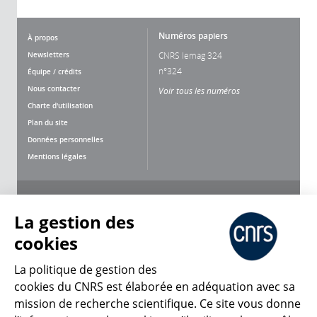
Numéros papiers
À propos
Newsletters
CNRS lemag 324
n°324
Équipe / crédits
Nous contacter
Voir tous les numéros
Charte d'utilisation
Plan du site
Données personnelles
Mentions légales
Nous suivre
Partager
La gestion des
cookies
La politique de gestion des
cookies du CNRS est élaborée en adéquation avec sa
mission de recherche scientifique. Ce site vous donne
CNRS Le Mag