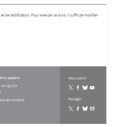
 de rectification. Pour exercer ce droit, il suffit de modifier
ros papiers
Nous suivre
 lemag 324
4
Partager
tous les numéros