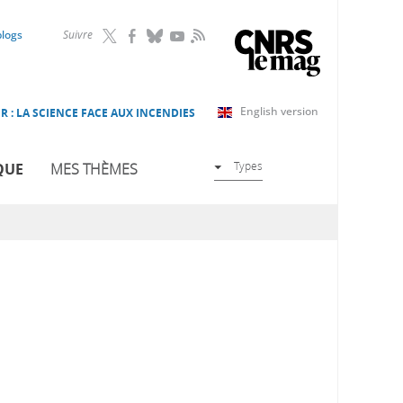
RSS
blogs
Suivre
English version
R : LA SCIENCE FACE AUX INCENDIES
Types
QUE
MES THÈMES