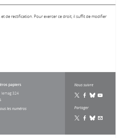
 de rectification. Pour exercer ce droit, il suffit de modifier
ros papiers
Nous suivre
 lemag 324
4
Partager
tous les numéros