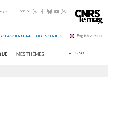
RSS
blogs
Suivre
English version
R : LA SCIENCE FACE AUX INCENDIES
Types
QUE
MES THÈMES