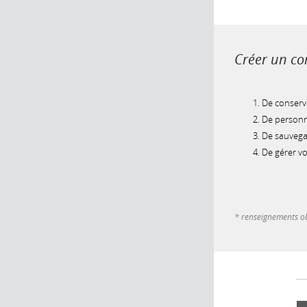
Créer un com
De conserve
De personna
De sauvegar
De gérer v
* renseignements ob