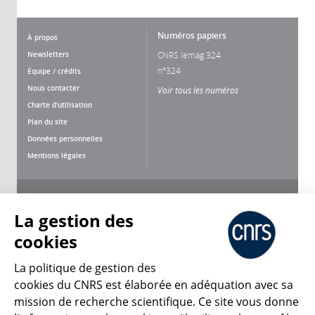
Numéros papiers
À propos
Newsletters
CNRS lemag 324
n°324
Équipe / crédits
Nous contacter
Voir tous les numéros
Charte d'utilisation
Plan du site
Données personnelles
Mentions légales
Nous suivre
Partager
La gestion des
cookies
La politique de gestion des
cookies du CNRS est élaborée en adéquation avec sa
mission de recherche scientifique. Ce site vous donne
CNRS Le Mag