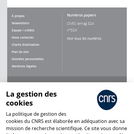
Numéros papiers
À propos
Newsletters
CNRS lemag 324
n°324
Équipe / crédits
Nous contacter
Voir tous les numéros
Charte d'utilisation
Plan du site
Données personnelles
Mentions légales
Nous suivre
Partager
La gestion des
cookies
La politique de gestion des
cookies du CNRS est élaborée en adéquation avec sa
mission de recherche scientifique. Ce site vous donne
CNRS Le Mag