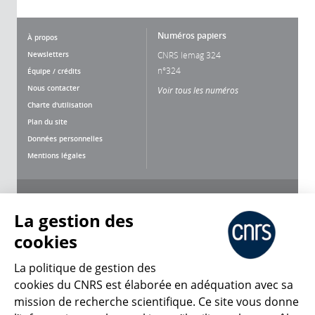
Numéros papiers
À propos
Newsletters
CNRS lemag 324
n°324
Équipe / crédits
Nous contacter
Voir tous les numéros
Charte d'utilisation
Plan du site
Données personnelles
Mentions légales
Nous suivre
Partager
La gestion des
cookies
La politique de gestion des
cookies du CNRS est élaborée en adéquation avec sa
mission de recherche scientifique. Ce site vous donne
CNRS Le Mag