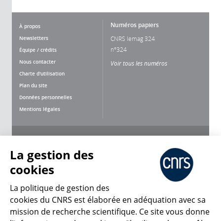
Numéros papiers
À propos
Newsletters
CNRS lemag 324
n°324
Équipe / crédits
Nous contacter
Voir tous les numéros
Charte d'utilisation
Plan du site
Données personnelles
Mentions légales
Nous suivre
Partager
La gestion des
cookies
La politique de gestion des
cookies du CNRS est élaborée en adéquation avec sa
mission de recherche scientifique. Ce site vous donne
CNRS Le Mag