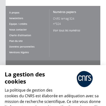
Numéros papiers
À propos
Newsletters
CNRS lemag 324
n°324
Équipe / crédits
Nous contacter
Voir tous les numéros
Charte d'utilisation
Plan du site
Données personnelles
Mentions légales
Nous suivre
Partager
La gestion des
cookies
La politique de gestion des
cookies du CNRS est élaborée en adéquation avec sa
mission de recherche scientifique. Ce site vous donne
CNRS Le Mag