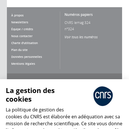
Numéros papiers
À propos
Newsletters
CNRS lemag 324
n°324
Équipe / crédits
Nous contacter
Voir tous les numéros
Charte d'utilisation
Plan du site
Données personnelles
Mentions légales
Nous suivre
Partager
La gestion des
cookies
La politique de gestion des
cookies du CNRS est élaborée en adéquation avec sa
mission de recherche scientifique. Ce site vous donne
CNRS Le Mag